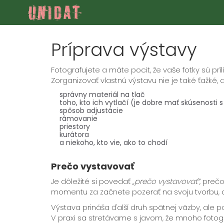
Príprava výstavy
Fotografujete a máte pocit, že vaše fotky sú prí
Zorganizovať vlastnú výstavu nie je také ťažké, 
správny materiál na tlač
toho, kto ich vytlačí (je dobre mať skúsenosti s
spôsob adjustácie
rámovanie
priestory
kurátora
a niekoho, kto vie, ako to chodí
Prečo vystavovať
Je dôležité si povedať
„prečo vystavovať“
, preč
momentu za začnete pozerať na svoju tvorbu, aj 
Výstava prináša ďalší druh spätnej väzby, ale poz
V praxi sa stretávame s javom, že mnoho fotogra