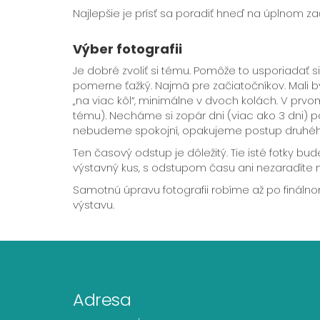
Najlepšie je prísť sa poradiť hneď na úplnom zač
Výber fotografii
Je dobré zvoliť si tému. Pomôže to usporiadať si 
pomerne ťažký. Najmä pre začiatočníkov. Mali b
„na viac kôl“, minimálne v dvoch kolách. V prvo
tému). Necháme si zopár dni (viac ako 3 dni) p
nebudeme spokojní, opakujeme postup druhého 
Ten časový odstup je dôležitý. Tie isté fotky bud
výstavný kus, s odstupom času ani nezaradíte 
Samotnú úpravu fotografii robíme až po finálno
výstavu.
Adresa