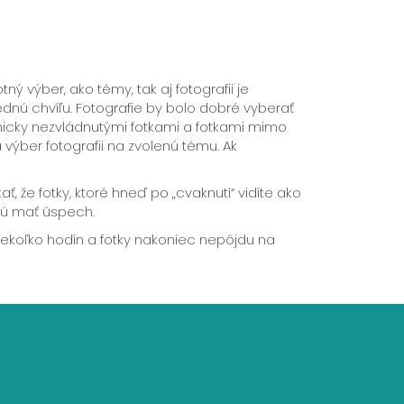
ný výber, ako témy, tak aj fotografii je
dnú chvíľu. Fotografie by bolo dobré vyberať
chnicky nezvládnutými fotkami a fotkami mimo
výber fotografii na zvolenú tému. Ak
ť, že fotky, ktoré hneď po „cvaknutí“ vidíte ako
dú mať úspech.
iekoľko hodín a fotky nakoniec nepôjdu na