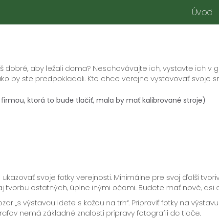
Úvod
liš dobré, aby ležali doma? Neschovávajte ich, vystavte ich v g
ako by ste predpokladali. Kto chce verejne vystavovať svoje sn
 firmou, ktorá to bude tlačiť, mala by mať kalibrované stroje)
o ukazovať svoje fotky verejnosti. Minimálne pre svoj ďalší tvor
tvorbu ostatných, úplne inými očami. Budete mať nové, asi aj p
or „s výstavou idete s kožou na trh“. Pripraviť fotky na výstavu 
fov nemá základné znalosti prípravy fotografii do tlače.