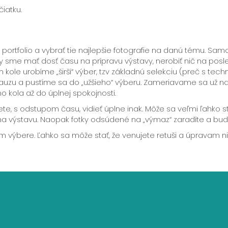
iatku.
portfolio a vybrať tie najlepšie fotografie na danú tému. Samot
y sme mať dosť času na prípravu výstavy, nerobiť nič na posle
m kole urobíme „širší“ výber, tzv základnú selekciu (preč s te
auzu a pustíme sa do „užšieho“ výberu. Zameriavame sa už na 
kola až do úplnej spokojnosti.
ete, s odstupom času, vidieť úplne inak. Môže sa veľmi ľahko sta
na výstavu. Naopak fotky odsúdené na „výmaz“ zaradíte a bu
m výbere. Ľahko sa môže stať, že venujete retuši a úpravam n