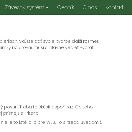
Závesný systém
Cenník
O nás
Kontakt
alériach. Skúste dať svojej tvorbe ďalší rozmer.
ímky na úrovni, musí si hlavne vedieť vybrať:
ivý posun. Treba to skúsiť aspoň raz. Od toho
rísnejšie kritéria.
nie je to isté, ako pre WEB. To si treba uvedomiť.