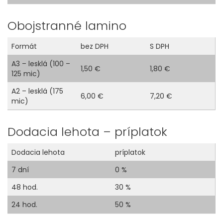
Obojstranné lamino
Formát
bez DPH
S DPH
A3 – lesklá (100 –
1,50 €
1,80 €
125 mic)
A2 – lesklá (175
6,00 €
7,20 €
mic)
Dodacia lehota – príplatok
Dodacia lehota
príplatok
7 dní
0 %
48 hod.
30 %
24 hod.
50 %