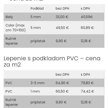
Podklad
bez DPH
s DPH
Biely
5 mm
33,00 €
40,59€
Color (max
5 mm
49,50 €
60,89 €
cm 70×100)
Ručné
príplatok
9,90 €
12,18 €
lepenie
Lepenie s podkladom PVC – cena
za m2
bez DPH
s DPH
PVC
3-5 mm
64,90 €
79,83 €
PVC
1 mm
60,50 €
74,42 €
Ručné
príplatok
9,90 €
12,18 €
lepenie