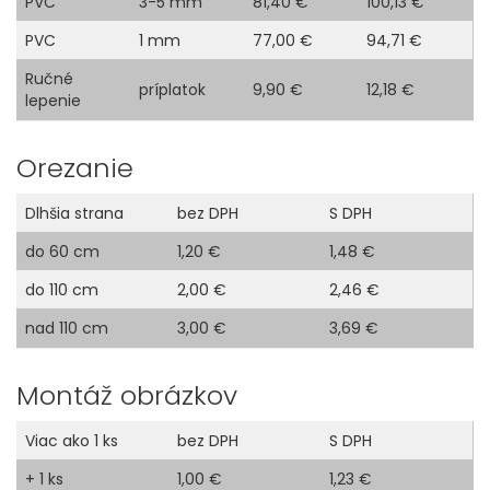
PVC
3-5 mm
81,40 €
100,13 €
PVC
1 mm
77,00 €
94,71 €
Ručné
príplatok
9,90 €
12,18 €
lepenie
Orezanie
Dlhšia strana
bez DPH
S DPH
do 60 cm
1,20 €
1,48 €
do 110 cm
2,00 €
2,46 €
nad 110 cm
3,00 €
3,69 €
Montáž obrázkov
Viac ako 1 ks
bez DPH
S DPH
+ 1 ks
1,00 €
1,23 €