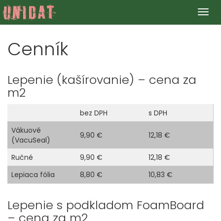
Togg
navig
Cenník
Lepenie (kašírovanie) – cena za
m2
bez DPH
s DPH
Vákuové
9,90 €
12,18 €
(VacuSeal)
Ručné
9,90 €
12,18 €
Lepiaca fólia
8,80 €
10,83 €
Lepenie s podkladom FoamBoard
– cena za m2