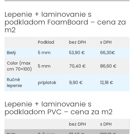
Lepenie + laminovanie s
podkladom FoamBoard – cena za
m2
Podklad
bez DPH
s DPH
Bielý
5 mm
53,90 €
66,30€
Color (max
5 mm
70,40 €
86,60 €
cm 70×100)
Ručné
príplatok
9,90 €
12,18 €
lepenie
Lepenie + laminovanie s
podkladom PVC – cena za m2
bez DPH
s DPH